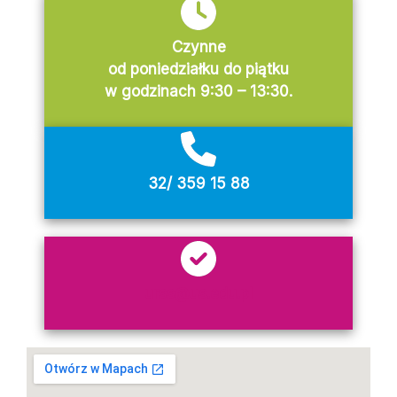
Czynne
od poniedziałku do piątku
w godzinach 9:30 – 13:30.
32/ 359 15 88
urss@us.edu.pl