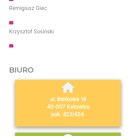
Remigiusz Giec
Krzysztof Sosiński
BIURO
ul. Bankowa 14
40-007 Katowice
pok. 423/424